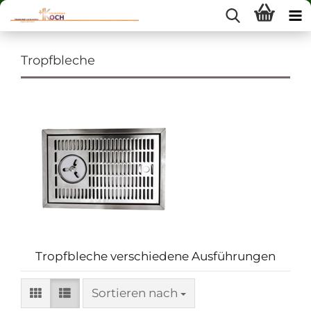
Tropfbleche
Tropfbleche verschiedene Ausführungen
Sortieren nach
Sortieren nach