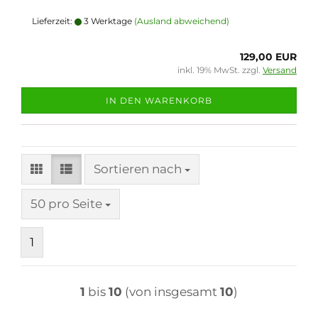
Lieferzeit:
3 Werktage
(Ausland abweichend)
129,00 EUR
inkl. 19% MwSt. zzgl.
Versand
IN DEN WARENKORB
Sortieren nach
Sortieren nach
pro Seite
50 pro Seite
1
1
bis
10
(von insgesamt
10
)