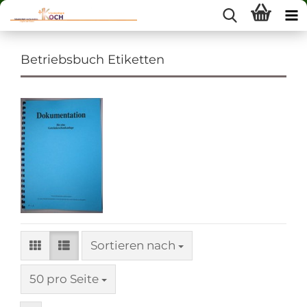
Betriebsbuch Etiketten
Sortieren nach
Sortieren nach
pro Seite
50 pro Seite