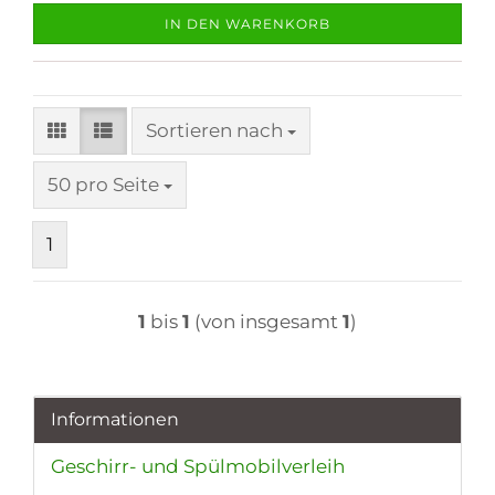
IN DEN WARENKORB
Sortieren nach
Sortieren nach
pro Seite
50 pro Seite
1
1
bis
1
(von insgesamt
1
)
Informationen
Geschirr- und Spülmobilverleih