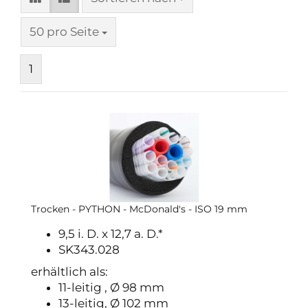
pro Seite
50 pro Seite
1
Trocken - PYTHON - McDonald's - ISO 19 mm
9,5 i. D. x 12,7 a. D.*
SK343.028
erhältlich als:
11-leitig , Ø 98 mm
13-leitig, Ø 102 mm