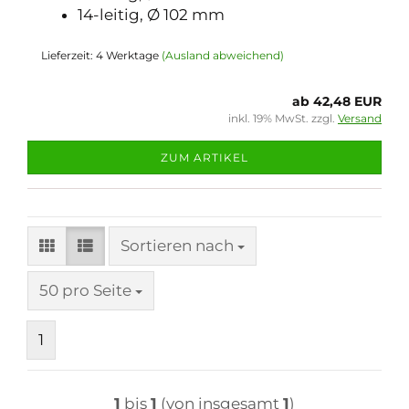
14-leitig, Ø 102 mm
Lieferzeit: 4 Werktage
(Ausland abweichend)
ab 42,48 EUR
inkl. 19% MwSt. zzgl.
Versand
ZUM ARTIKEL
Sortieren nach
Sortieren nach
pro Seite
50 pro Seite
1
1
bis
1
(von insgesamt
1
)