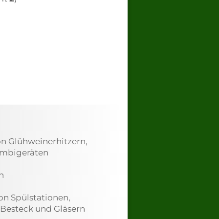
n Glühweinerhitzern,
ombigeräten
n
n Spülstationen,
 Besteck und Gläsern