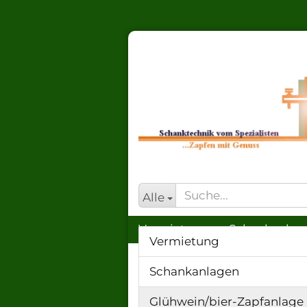
Alle
Vermietung
Schankanlag
Vermietung
CO², Druckm., KEG
Schlä
Schankanlagen
Glühwein/bier-Zapfanlage