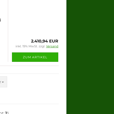
d
2.410,94 EUR
inkl. 19% MwSt. zzgl.
Versand
ZUM ARTIKEL
e
mt
2
)