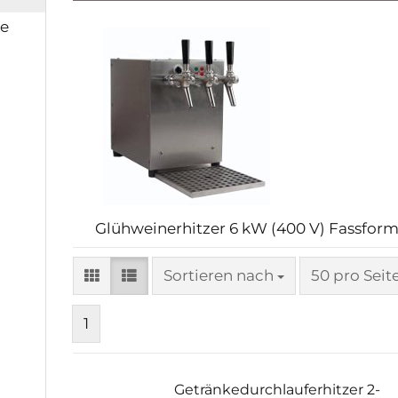
ge
Glühweinerhitzer 6 kW (400 V) Fassform
Sortieren nach
pro Seite
Sortieren nach
50 pro Seit
1
Getränkedurchlauferhitzer 2-