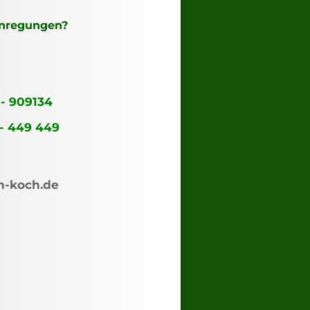
Anregungen?
 - 909134
 - 449 449
n-koch.de