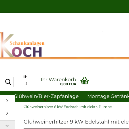
Ihr Profi in Sachen
Ihr Warenkorb
Suche...
Schankanlagen-
0,00 EUR
und
en
Glühwein/bier-Zapfanlage
Montage Getränke
Gastronomiebedarf
»
»
Startseite
Glühwein/bier-Zapfanlage
mit selbsta
Glühweinerhitzer 6 kW Edelstahl mit elektr. Pumpe
uche
Hygiene
Glühweinerhitzer 9 kW Edelstahl mit el