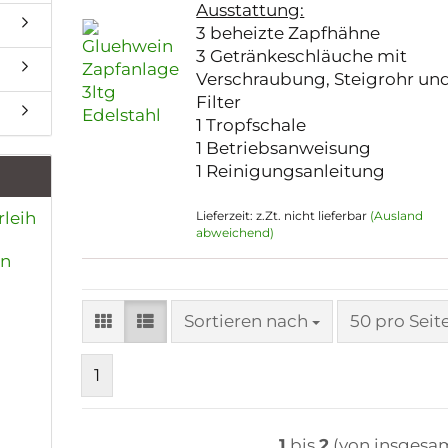
Ausstattung:
3 beheizte Zapfhähne
3 Getränkeschläuche mit
Verschraubung, Steigrohr un
Filter
1 Tropfschale
1 Betriebsanweisung
1 Reinigungsanleitung
rleih
Lieferzeit: z.Zt. nicht lieferbar
(Ausland
abweichend)
en
Sortieren nach
pro Seite
Sortieren nach
50 pro Seit
1
1
bis
2
(von insgesa