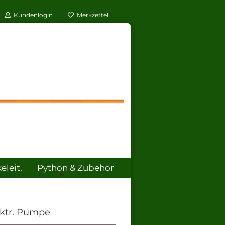
Kundenlogin
Merkzettel
leit.
Python & Zubehör
»
nsaugender Pumpe
ÜBER UNS
ektr. Pumpe