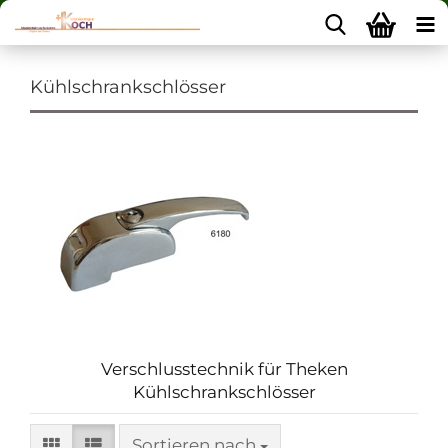
Kühlschrankschlösser
Verschlusstechnik für Theken
Kühlschrankschlösser
Sortieren nach
Sortieren nach