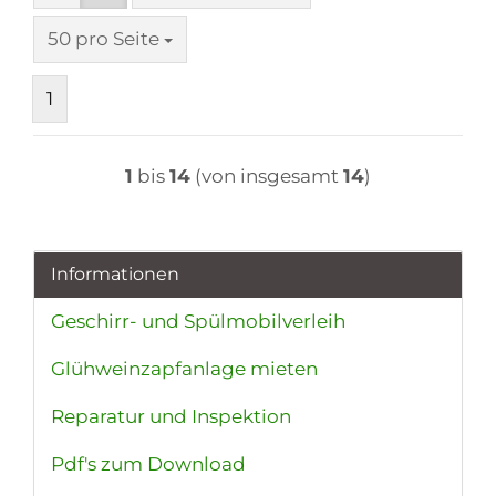
pro Seite
50 pro Seite
1
1
bis
14
(von insgesamt
14
)
Informationen
Geschirr- und Spülmobilverleih
Glühweinzapfanlage mieten
Reparatur und Inspektion
Pdf's zum Download