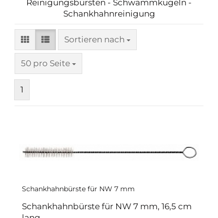
Reinigungsbürsten - Schwammkugeln -
Schankhahnreinigung
Sortieren nach
Sortieren nach
pro Seite
50 pro Seite
1
Schankhahnbürste für NW 7 mm
Schankhahnbürste für NW 7 mm, 16,5 cm
lang