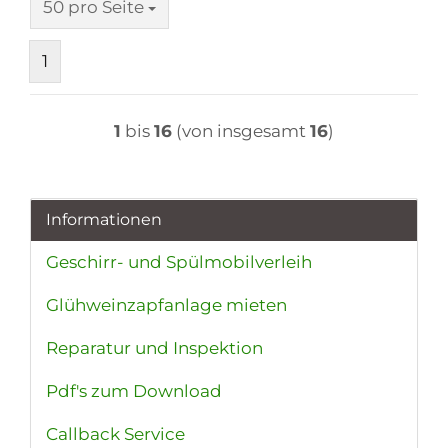
pro Seite
50 pro Seite
1
1
bis
16
(von insgesamt
16
)
Informationen
Geschirr- und Spülmobilverleih
Glühweinzapfanlage mieten
Reparatur und Inspektion
Pdf's zum Download
Callback Service