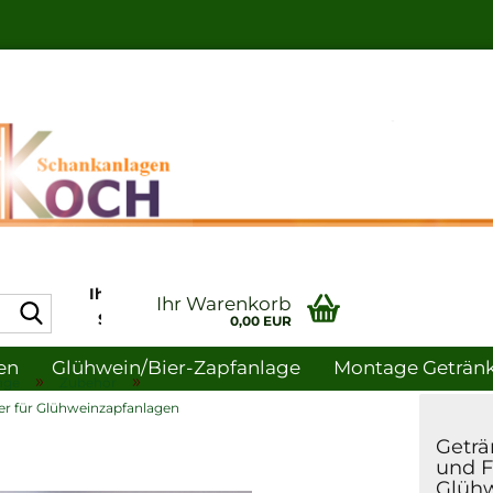
Ihr Profi in Sachen
Ihr Warenkorb
Suche...
Schankanlagen-
0,00 EUR
und
en
Glühwein/bier-Zapfanlage
Montage Getränke
Gastronomiebedarf
»
»
age
Zubehör
ter für Glühweinzapfanlagen
uche
Hygiene
Geträ
und Fi
Glüh