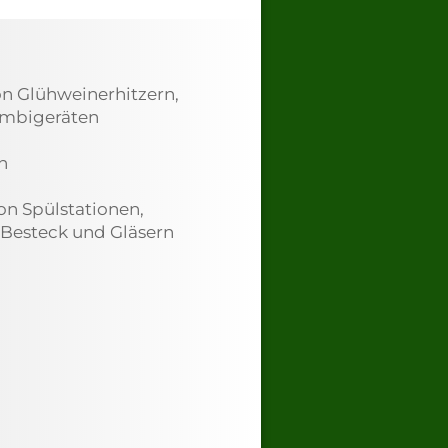
n Glühweinerhitzern,
ombigeräten
n
n Spülstationen,
 Besteck und Gläsern