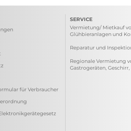
SERVICE
Vermietung/ Mietkauf vo
ungen
Glühbieranlagen und K
Reparatur und Inspektio
t
Regionale Vermietung vo
tz
Gastrogeräten, Geschirr,
ormular für Verbraucher
everordnung
Elektronikgerätegesetz