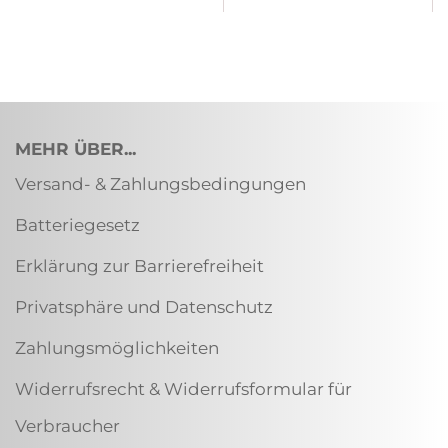
MEHR ÜBER...
Versand- & Zahlungsbedingungen
Batteriegesetz
Erklärung zur Barrierefreiheit
Privatsphäre und Datenschutz
Zahlungsmöglichkeiten
Widerrufsrecht & Widerrufsformular für
Verbraucher