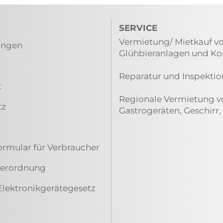
SERVICE
Vermietung/ Mietkauf vo
ungen
Glühbieranlagen und K
Reparatur und Inspektio
t
Regionale Vermietung vo
tz
Gastrogeräten, Geschirr,
ormular für Verbraucher
everordnung
Elektronikgerätegesetz