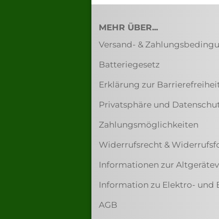
MEHR ÜBER...
Versand- & Zahlungsbeding
Batteriegesetz
Erklärung zur Barrierefreihei
Privatsphäre und Datenschu
Zahlungsmöglichkeiten
Widerrufsrecht & Widerrufsf
Informationen zur Altgerät
Information zu Elektro- und 
AGB