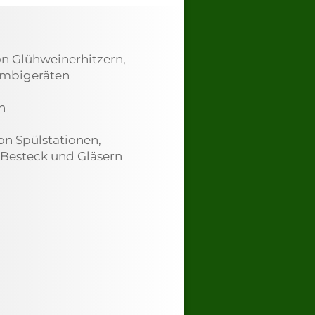
n Glühweinerhitzern,
ombigeräten
n
n Spülstationen,
 Besteck und Gläsern