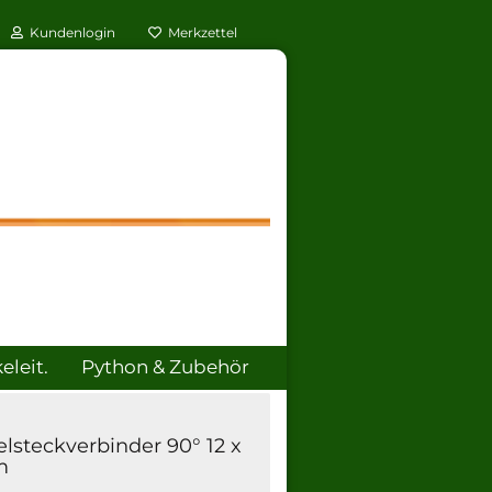
Kundenlogin
Merkzettel
leit.
Python & Zubehör
ÜBER UNS
lsteckverbinder 90° 12 x
m