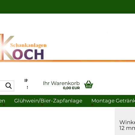
Ihr Profi in Sachen
Ihr Warenkorb
Suche...
Schankanlagen-
0,00 EUR
und
en
Glühwein/bier-Zapfanlage
Montage Getränke
Gastronomiebedarf
»
»
»
Steckverbinder
DM fit Steckverbinder
uche
Hygiene
Winke
12 m