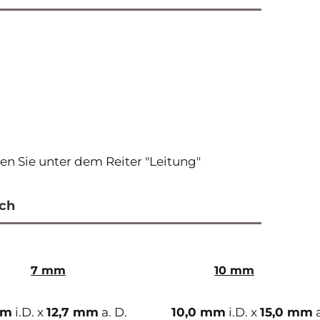
en Sie unter dem Reiter "Leitung"
uch
7 mm
10 mm
mm
i.D. x
12,7 mm
a. D.
10,0 mm
i.D. x
15,0 mm
a