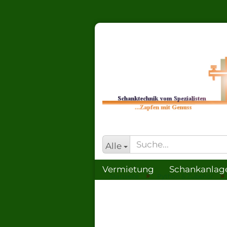
Alle
Vermietung
Schankanlag
»
»
Startseite
Python & Zubehör
CO², Druckm., KEG
Schlä