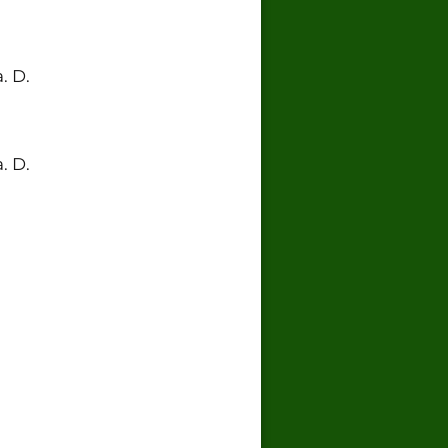
. D.
. D.