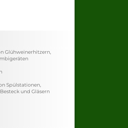
n Glühweinerhitzern,
ombigeräten
n
n Spülstationen,
 Besteck und Gläsern