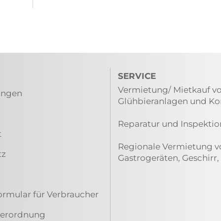
SERVICE
Vermietung/ Mietkauf vo
ungen
Glühbieranlagen und K
Reparatur und Inspektio
t
Regionale Vermietung vo
tz
Gastrogeräten, Geschirr,
ormular für Verbraucher
everordnung