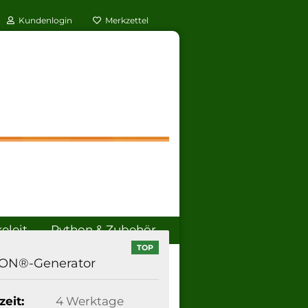
Kundenlogin
Merkzettel
leit.
Python & Zubehör
TOP
ÜBER UNS
ON®-Generator
zeit:
4 Werktage