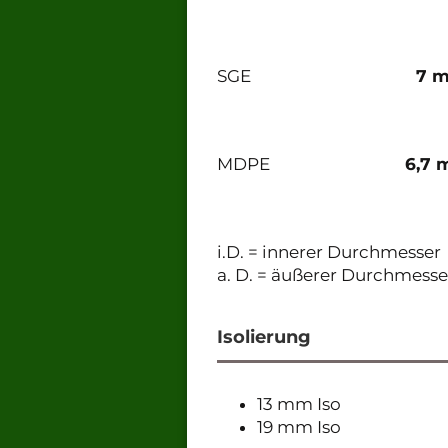
SGE
7 
MDPE
6,7
i.D. = innerer Durchmesser
a. D. = äußerer Durchmesse
Isolierung
13 mm Iso
19 mm Iso