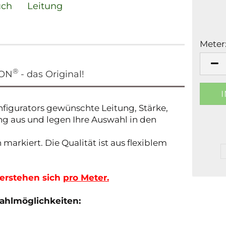
uch
Leitung
Meter
Meter
®
HON
- das Original!
nfigurators gewünschte Leitung, Stärke,
ng aus und legen Ihre Auswahl in den
 markiert. Die Qualität ist aus flexiblem
verstehen sich
pro Meter.
ahlmöglichkeiten: