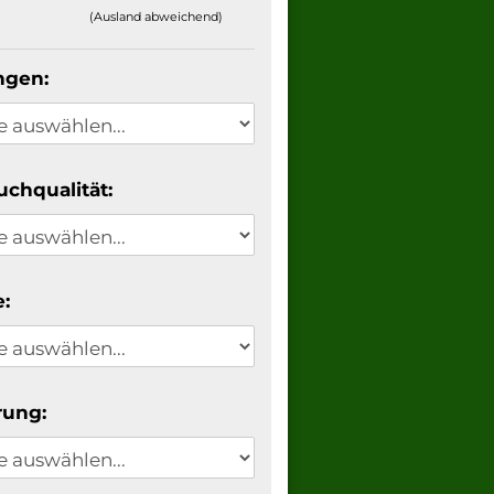
(Ausland abweichend)
ngen:
uchqualität:
:
rung: