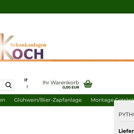
Ihr Profi in Sachen
Ihr Warenkorb
Suche...
Schankanlagen-
0,00 EUR
und
en
Glühwein/bier-Zapfanlage
Montage Getränke
Gastronomiebedarf
»
PYTHON® - ORIGINAL
PYTHON®-Generator
uche
Hygiene
PYTH
Liefer