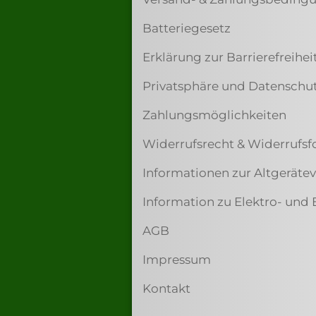
Batteriegesetz
Erklärung zur Barrierefreihei
Privatsphäre und Datenschu
Zahlungsmöglichkeiten
Widerrufsrecht & Widerrufsf
Informationen zur Altgerät
Information zu Elektro- und 
AGB
Impressum
Kontakt