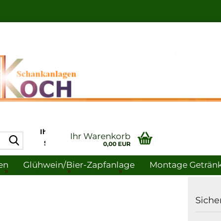
Ihr Profi in Sachen
Ihr Warenkorb
Suche...
Schankanlagen-
0,00 EUR
und
en
Glühwein/bier-Zapfanlage
Montage Getränke
Gastronomiebedarf
»
»
»
Steckverbinder
John Guest
uche
Hygiene
Sicher