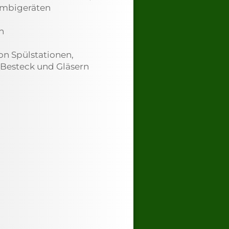
ombigeräten
n
n Spülstationen,
 Besteck und Gläsern