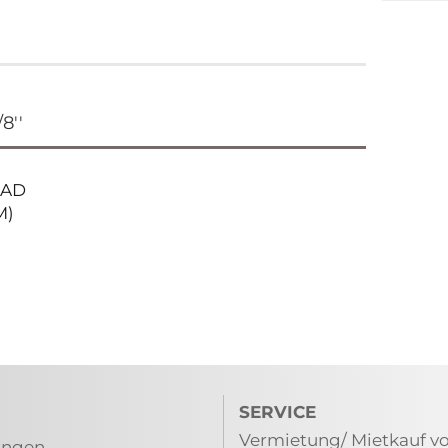
8''
m AD
M)
SERVICE
Vermietung/ Mietkauf vo
ungen