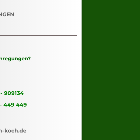
NGEN
Anregungen?
 - 909134
 - 449 449
n-koch.de