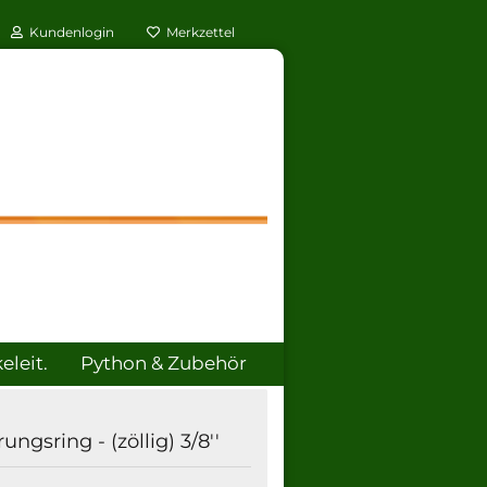
Kundenlogin
Merkzettel
leit.
Python & Zubehör
ÜBER UNS
ungsring - (zöllig) 3/8''