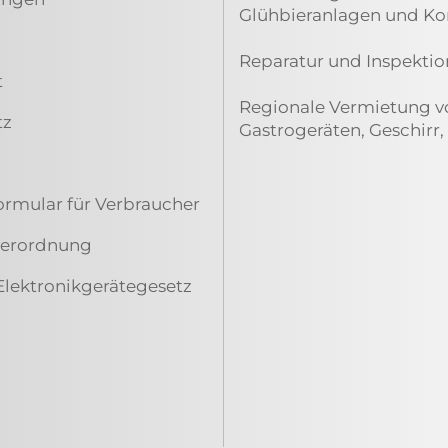
Glühbieranlagen und K
Reparatur und Inspektio
t
Regionale Vermietung vo
tz
Gastrogeräten, Geschirr,
ormular für Verbraucher
everordnung
Elektronikgerätegesetz